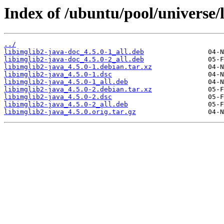
Index of /ubuntu/pool/universe/l
../
libimglib2-java-doc_4.5.0-1_all.deb
libimglib2-java-doc_4.5.0-2_all.deb
libimglib2-java_4.5.0-1.debian.tar.xz
libimglib2-java_4.5.0-1.dsc
libimglib2-java_4.5.0-1_all.deb
libimglib2-java_4.5.0-2.debian.tar.xz
libimglib2-java_4.5.0-2.dsc
libimglib2-java_4.5.0-2_all.deb
libimglib2-java_4.5.0.orig.tar.gz