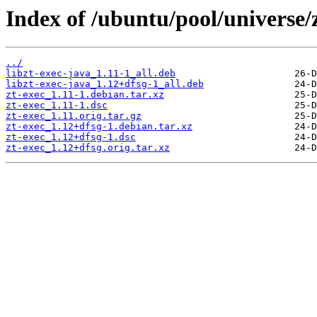
Index of /ubuntu/pool/universe/z
../
libzt-exec-java_1.11-1_all.deb
libzt-exec-java_1.12+dfsg-1_all.deb
zt-exec_1.11-1.debian.tar.xz
zt-exec_1.11-1.dsc
zt-exec_1.11.orig.tar.gz
zt-exec_1.12+dfsg-1.debian.tar.xz
zt-exec_1.12+dfsg-1.dsc
zt-exec_1.12+dfsg.orig.tar.xz